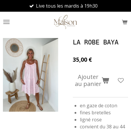
Live tous les mardis à 19h30
No
Passer
au
contenu
principal
LA ROBE BAYA
35,00 €
Ajouter
au panier
en gaze de coton
fines bretelles
ligné rose
convient du 38 au 44