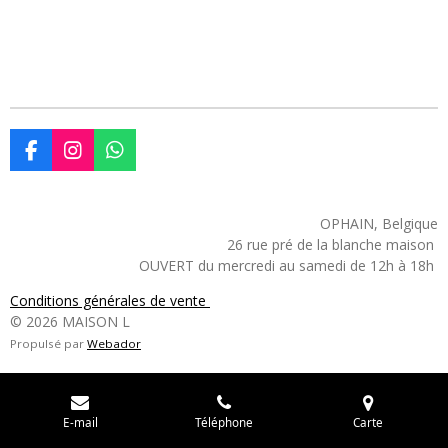
F
I
W
a
n
h
c
s
a
e
t
t
OPHAIN, Belgique
b
a
s
26 rue pré de la blanche maison
o
g
A
OUVERT du mercredi au samedi de 12h à 18h
o
r
p
k
a
p
Conditions générales de vente
m
© 2026 MAISON L
Propulsé par
Webador
E-mail
Téléphone
Carte