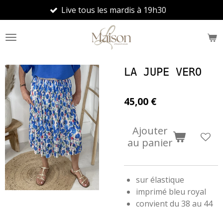
Live tous les mardis à 19h30
Passer
au
contenu
principal
LA JUPE VERO
45,00 €
Ajouter
au panier
sur élastique
imprimé bleu royal
convient du 38 au 44