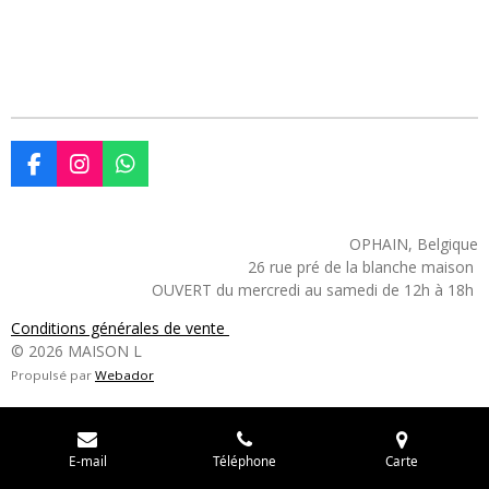
F
I
W
a
n
h
c
s
a
e
t
t
OPHAIN, Belgique
b
a
s
26 rue pré de la blanche maison
o
g
A
OUVERT du mercredi au samedi de 12h à 18h
o
r
p
k
a
p
Conditions générales de vente
m
© 2026 MAISON L
Propulsé par
Webador
E-mail
Téléphone
Carte