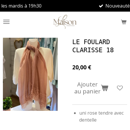
h30
Nouveautés toutes les sem
Passer
au
contenu
principal
LE FOULARD
CLARISSE 18
20,00 €
Ajouter
au panier
uni rose tendre avec
dentelle