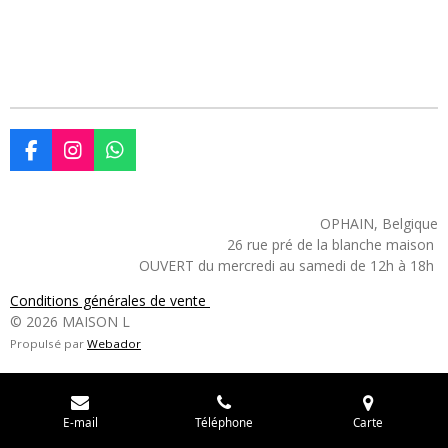
F
I
W
a
n
h
c
s
a
e
t
t
OPHAIN, Belgique
b
a
s
26 rue pré de la blanche maison
o
g
A
OUVERT du mercredi au samedi de 12h à 18h
o
r
p
k
a
p
Conditions générales de vente
m
© 2026 MAISON L
Propulsé par
Webador
E-mail
Téléphone
Carte