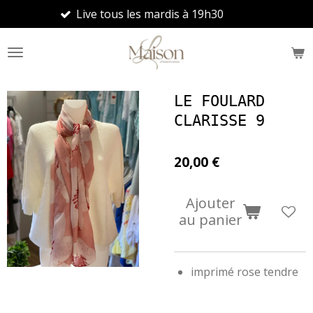
Live tous les mardis à 19h30
No
Passer
au
contenu
principal
LE FOULARD
CLARISSE 9
20,00 €
Ajouter
au panier
imprimé rose tendre