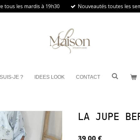
ve tous les mardis à 19h30
Nouveautés toutes les se
 SUIS-JE ?
IDEES LOOK
CONTACT
LA JUPE BE
39,00 €